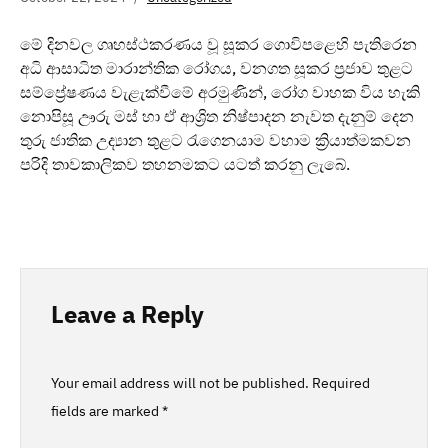
මේ දිනවල ගෘහස්ථකරණය වූ සූකර ගොවිපළෙහි පැතිරෙන
අධි ආසාධිත මාරාන්තික රෝගය, වනගත සූකර ප්‍රජාව තුළට
සම්ප්‍රේෂණය වැළැක්වීමේ අරමුණින්, රෝග වාහක විය හැකි
නොපිසූ ඌරු මස් හා ඒ ආශ්‍රිත නිෂ්පාදන නැවත දැනුම් දෙන
තුරු ජාතික උද්‍යාන තුළට රැගෙනයාම වහාම ක්‍රියාත්මකවන
පරිදි තාවකාලිකව තහනමකට යටත් කරනු ලැබේ.
Leave a Reply
Your email address will not be published.
Required
fields are marked
*